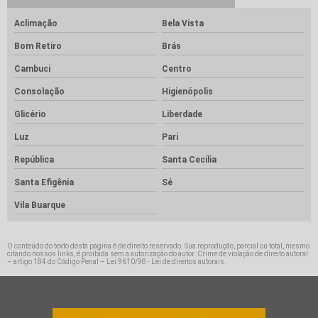
Aclimação
Bela Vista
Bom Retiro
Brás
Cambuci
Centro
Consolação
Higienópolis
Glicério
Liberdade
Luz
Pari
República
Santa Cecília
Santa Efigênia
Sé
Vila Buarque
O conteúdo do texto desta página é de direito reservado. Sua reprodução, parcial ou total, mesmo
citando nossos links, é proibida sem a autorização do autor. Crime de violação de direito autoral
– artigo 184 do Código Penal –
Lei 9610/98 - Lei de direitos autorais
.