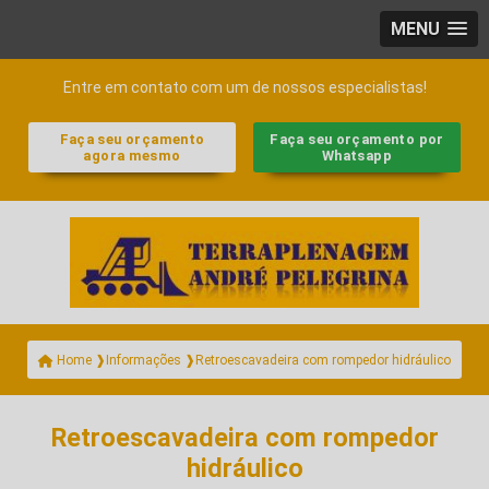
MENU
Entre em contato com um de nossos especialistas!
Faça seu orçamento
Faça seu orçamento por
agora mesmo
Whatsapp
Retroescavadeira com rompedor hidráulico
Home ❱
Informações ❱
Retroescavadeira com rompedor
hidráulico