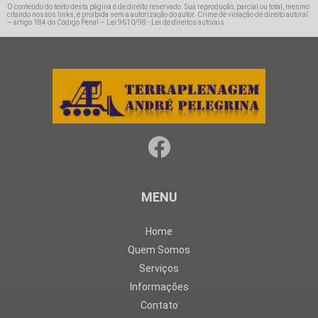
O conteúdo do texto desta página é de direito reservado. Sua reprodução, parcial ou total, mesmo
citando nossos links, é proibida sem a autorização do autor. Crime de violação de direito autoral
– artigo 184 do Código Penal –
Lei 9610/98 - Lei de direitos autorais
.
MENU
Home
Quem Somos
Serviços
Informações
Contato