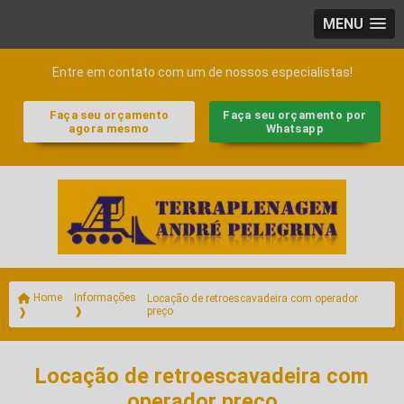
MENU
Entre em contato com um de nossos especialistas!
Faça seu orçamento
Faça seu orçamento por
agora mesmo
Whatsapp
Home
Informações
Locação de retroescavadeira com operador
preço
❱
❱
Locação de retroescavadeira com
operador preço