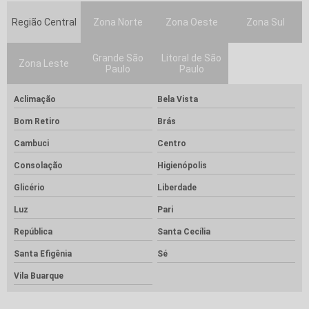
Região Central
Zona Norte
Zona Oeste
Zona Sul
Grande São
Litoral de São
Zona Leste
Paulo
Paulo
Aclimação
Bela Vista
Bom Retiro
Brás
Cambuci
Centro
Consolação
Higienópolis
Glicério
Liberdade
Luz
Pari
República
Santa Cecília
Santa Efigênia
Sé
Vila Buarque