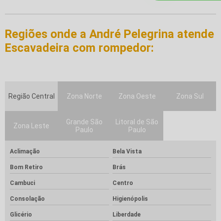
Regiões onde a André Pelegrina atende
Escavadeira com rompedor:
Região Central
Zona Norte
Zona Oeste
Zona Sul
Grande São
Litoral de São
Zona Leste
Paulo
Paulo
Aclimação
Bela Vista
Bom Retiro
Brás
Cambuci
Centro
Consolação
Higienópolis
Glicério
Liberdade