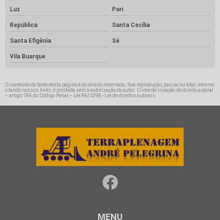
Luz
Pari
República
Santa Cecília
Santa Efigênia
Sé
Vila Buarque
O conteúdo do texto desta página é de direito reservado. Sua reprodução, parcial ou total, mesmo
citando nossos links, é proibida sem a autorização do autor. Crime de violação de direito autoral
– artigo 184 do Código Penal –
Lei 9610/98 - Lei de direitos autorais
.
MENU