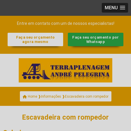
MENU
Entre em contato com um de nossos especialistas!
Faça seu orçamento
Faça seu orçamento por
agora mesmo
Whatsapp
Escavadeira com rompedor
Home ❱
Informações ❱
Escavadeira com rompedor