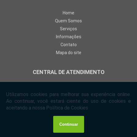
Home
Quem Somos
Serviços
Informações
Contato
Mapa do site
CENTRAL DE ATENDIMENTO
Rua Catarina Braida, 216 - Mooca São Paulo
03169-030
(11) 2692-6723
(11) 2698-6007
(11) 97699-9246
contato@andrepelegrina.com.br
Copyright © André Pelegrina. (Lei 9610 de 19/02/1998)
W3C
W3C