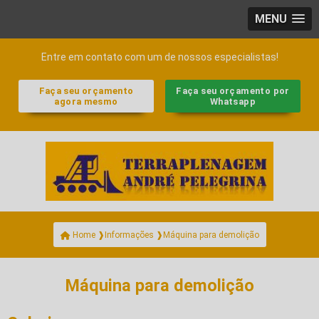
MENU
Entre em contato com um de nossos especialistas!
Faça seu orçamento
Faça seu orçamento por
agora mesmo
Whatsapp
Máquina para demolição
Home ❱
Informações ❱
Máquina para demolição