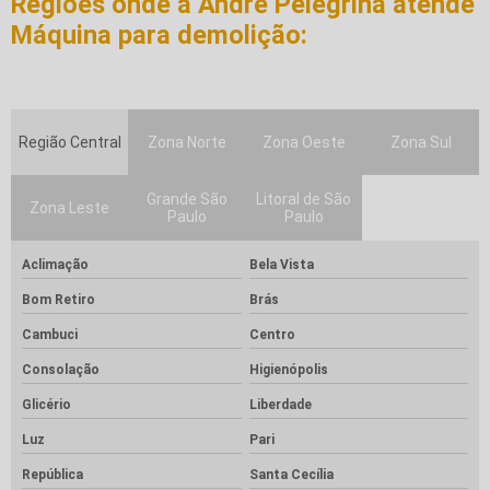
Regiões onde a André Pelegrina atende
Máquina para demolição:
Região Central
Zona Norte
Zona Oeste
Zona Sul
Grande São
Litoral de São
Zona Leste
Paulo
Paulo
Aclimação
Bela Vista
Bom Retiro
Brás
Cambuci
Centro
Consolação
Higienópolis
Glicério
Liberdade
Luz
Pari
República
Santa Cecília