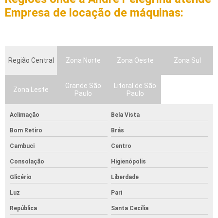
Empresa de locação de máquinas:
Região Central
Zona Norte
Zona Oeste
Zona Sul
Grande São
Litoral de São
Zona Leste
Paulo
Paulo
Aclimação
Bela Vista
Bom Retiro
Brás
Cambuci
Centro
Consolação
Higienópolis
Glicério
Liberdade
Luz
Pari
República
Santa Cecília