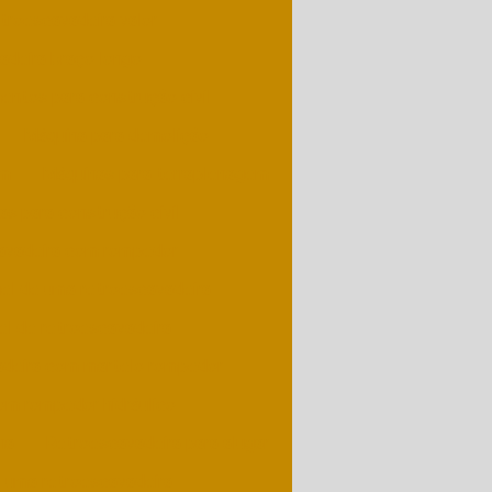
troescavadeira valor
deira braço longo
ntos para construção civil
Máquina para demolição
em
Máquinas para terraplenagem
s para construção civil
cavadeira com rompedor
el de uma retroescavadeira
el de retroescavadeira
deira com martelo rompedor
om rompedor hidráulico
ha
Retroescavadeira para alugar
e uma retroescavadeira