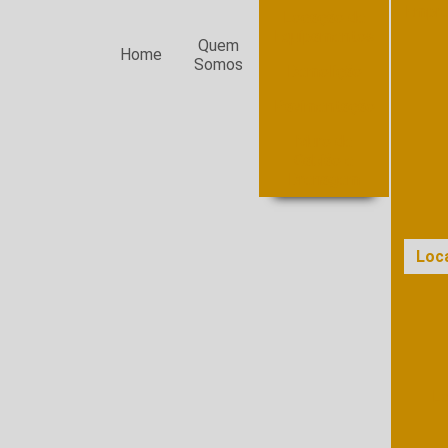
Empre
Locação de
Equipamentos
Quem
Home
Somos
Demolição
Pavimentação
Muro de
Gabião e
Drenagem
Loc
Lo