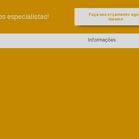
Faça seu orçamento ago
 especialistas!
mesmo
Informações
lugar equipamentos para construção civil
Alugar escavadeira
lugar mini escavadeira
Alugar retroescavadeira
Aluguel d
Aluguel de escavadeira
Aluguel de escavadei
Aluguel de escavadeira com rompedor
Aluguel de e
uguel de escavadeira pequena
Aluguel de escavadeira preço
Aluguel de máquina escavadeira
Aluguel de máquina
Aluguel de máquina escavadeira preço
Aluguel de ma
Aluguel de máquinas para construção
Aluguel de máquin