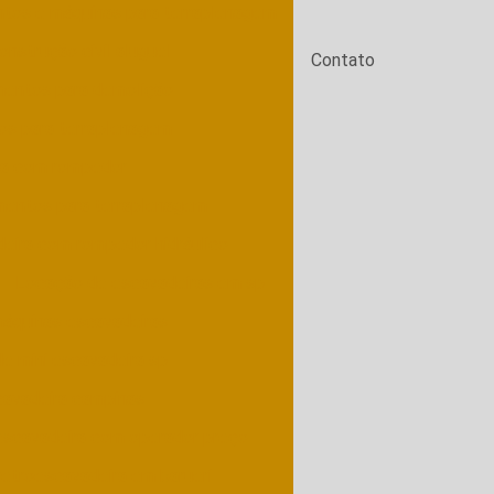
tos e máquinas para terraplenagem
nstrução civil aluguel
Contato
mentos para demolição
os para terraplenagem
ra com rompedor
mentos para terraplenagem
eira com rompedor hidráulico
Locação de escavadeiras em sp
áquinas escavadeiras
e mini escavadeira sp
cavadeira campinas
escavadeira com operador preço
etroescavadeira em barueri