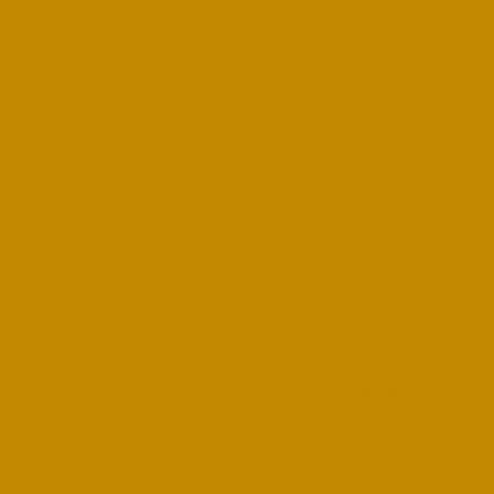
Aluguel de maquinas para pavimentação
Aluguel de máquinas
Aluguel de mini escavadeira
Aluguel de mini escav
Aluguel de mini retroescavadeira
Aluguel de r
Aluguel de retroescavadeira campinas
Aluguel de retroescav
Aluguel de retroescavadeira em mogi das cruzes
Aluguel 
Aluguel de retroescavadeira mensal preço
Aluguel de 
Aluguel de retroescavadeira por hora
Aluguel de re
guel de retroescavadeira sp
Aluguel de retroescavadeira valo
el de rolo compactador liso
Aluguel de trator escavadeira
Aluguel mini escavadeira campinas
Empresa de al
Empresa de aluguel de máquinas para co
Empresa de aluguel de máquinas para construção civil
Empr
mpresa de locação de máquinas e equipamentos
Empresa de