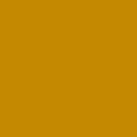
Locação de retroescavadeira em sp
Locação de re
Locação de rolo compactador sp
Locação escava
Locação retroescavadeira são paulo
Locadora de equipame
Locadora de escavadeiras
Locadora de retroescavadeira
nas para alugar construção civil
Máquinas para terraplanag
Máquinas para terraplenagem aluguel
Máquinas pesada
Máquinas retroescavadeiras para alugar
Mini retroes
Preço de aluguel de escavadeira hidráulica
Preço do alugu
Quanto custa alugar escavadeira
Quanto custa alugu
Quanto custa aluguel de uma retroescavadeira
Retroescava
Retroescavadeira com rompedor
Retroescavadeira c
oescavadeira com rompedor locação
Retroescavadeira conc
Valor aluguel de retroescavadeira
Valor do aluguel d