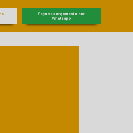
ra
Faça seu orçamento por
Whatsapp
Alugar escavadeira pequena
e equipamentos para demolição
ra com operador
scavadeira hidráulica
Aluguel de escavadeira valor
 escavadeira pequena
quina retroescavadeira
as para construção civil