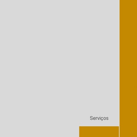
Alu
Alugu
Serviços
E
Terraplenagem