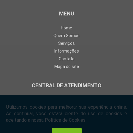
MENU
Home
Quem Somos
Serviços
Informações
Contato
Mapa do site
CENTRAL DE ATENDIMENTO
Rua Catarina Braida, 216 - Mooca São Paulo
03169-030
(11) 2692-6723
(11) 2698-6007
(11) 97699-9246
contato@andrepelegrina.com.br
Copyright © André Pelegrina. (Lei 9610 de 19/02/1998)